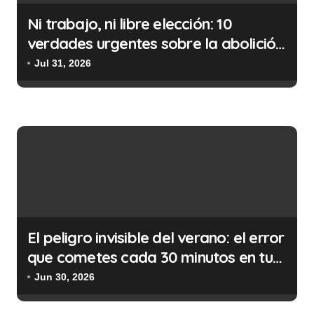
d
Ni trabajo, ni libre elección: 10
e
verdades urgentes sobre la abolición
e
de la prostitución
Jul 31, 2026
n
t
r
a
d
a
s
El peligro invisible del verano: el error
que cometes cada 30 minutos en tu
trabajo (y la ilegalidad que te puede
Jun 30, 2026
costar la vida)