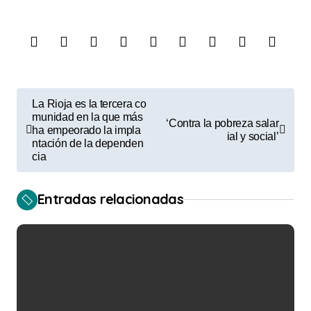
N
La Rioja es la tercera co
a
munidad en la que más
‘Contra la pobreza salar
ha empeorado la impla
ial y social’
v
ntación de la dependen
cia
e
g
Entradas relacionadas
a
c
i
ó
n