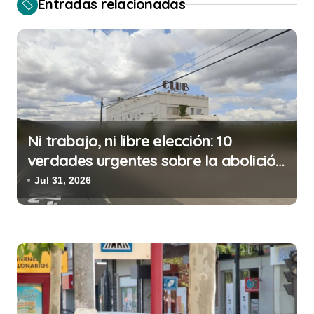
Entradas relacionadas
g
a
c
i
ó
n
Ni trabajo, ni libre elección: 10
d
verdades urgentes sobre la abolición
de la prostitución
e
Jul 31, 2026
e
n
t
r
a