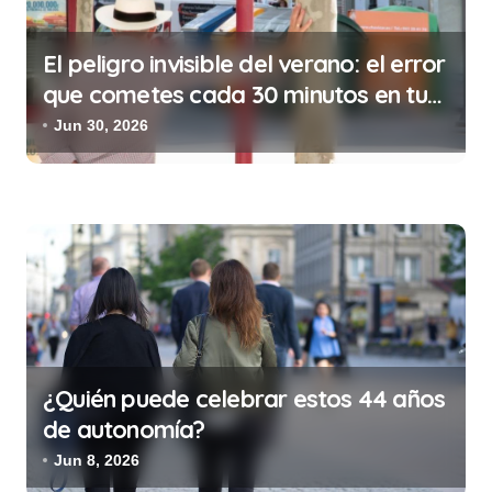
d
a
El peligro invisible del verano: el error
s
que cometes cada 30 minutos en tu
trabajo (y la ilegalidad que te puede
Jun 30, 2026
costar la vida)
¿Quién puede celebrar estos 44 años
de autonomía?
Jun 8, 2026