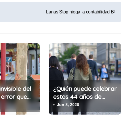
Lanas Stop niega la contabilidad B
invisible del
¿Quién puede celebrar
 error que
estos 44 años de
cada 30
autonomía?
Jun 8, 2026
n tu trabajo
alidad que te