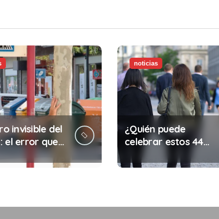
tar la vida)
s
noticias
ro invisible del
¿Quién puede
 el error que
celebrar estos 44
s cada 30
años de autonomía?
s en tu trabajo
legalidad que te
costar la vida)