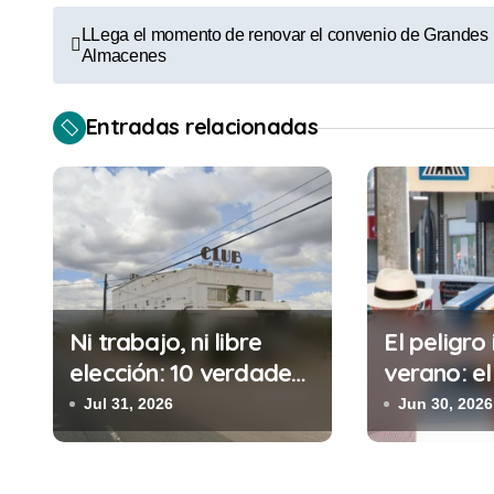
N
LLega el momento de renovar el convenio de Grandes
Almacenes
a
v
Entradas relacionadas
e
g
a
c
i
Ni trabajo, ni libre
El peligro 
elección: 10 verdades
verano: el
ó
urgentes sobre la
cometes 
Jul 31, 2026
Jun 30, 2026
n
abolición de la
minutos e
prostitución
(y la ileg
d