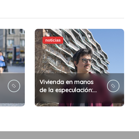
noticias
Vivienda en manos
de la especulación:
Por qué tu sueldo ya
no te da para vivir