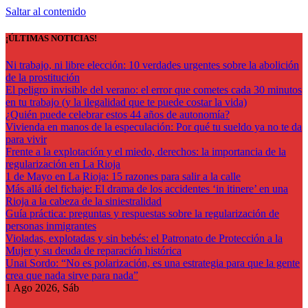
Saltar al contenido
¡ÚLTIMAS NOTICIAS!
Ni trabajo, ni libre elección: 10 verdades urgentes sobre la abolición
de la prostitución
El peligro invisible del verano: el error que cometes cada 30 minutos
en tu trabajo (y la ilegalidad que te puede costar la vida)
¿Quién puede celebrar estos 44 años de autonomía?
Vivienda en manos de la especulación: Por qué tu sueldo ya no te da
para vivir
Frente a la explotación y el miedo, derechos: la importancia de la
regularización en La Rioja
1 de Mayo en La Rioja: 15 razones para salir a la calle
Más allá del fichaje: El drama de los accidentes ‘in itinere’ en una
Rioja a la cabeza de la siniestralidad
Guía práctica: preguntas y respuestas sobre la regularización de
personas inmigrantes
Violadas, explotadas y sin bebés: el Patronato de Protección a la
Mujer y su deuda de reparación histórica
Unai Sordo: “No es polarización, es una estrategia para que la gente
crea que nada sirve para nada”
1
Ago 2026, Sáb