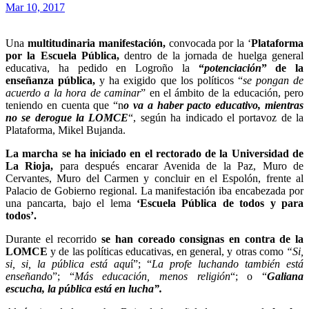
Mar 10, 2017
Una
multitudinaria manifestación,
convocada por la ‘
Plataforma
por la Escuela Pública,
dentro de la jornada de huelga general
educativa, ha pedido en Logroño la
“
potenciación
” de la
enseñanza pública,
y ha exigido que los políticos “
se pongan de
acuerdo a la hora de caminar
” en el ámbito de la educación, pero
teniendo en cuenta que “n
o va a haber pacto educativo, mientras
no se derogue la LOMCE
“, según ha indicado el portavoz de la
Plataforma, Mikel Bujanda.
La marcha se ha iniciado en el rectorado de la Universidad de
La Rioja,
para después encarar Avenida de la Paz, Muro de
Cervantes, Muro del Carmen y concluir en el Espolón, frente al
Palacio de Gobierno regional. La manifestación iba encabezada por
una pancarta, bajo el lema
‘Escuela Pública de todos y para
todos’.
Durante el recorrido
se han coreado consignas en contra de la
LOMCE
y de las políticas educativas, en general, y otras como
“Si,
si, si, la pública está aqu
í”; “
La profe luchando también está
enseñand
o”; “
Más educación, menos religión
“; o “
Galiana
escucha, la pública está en lucha”.