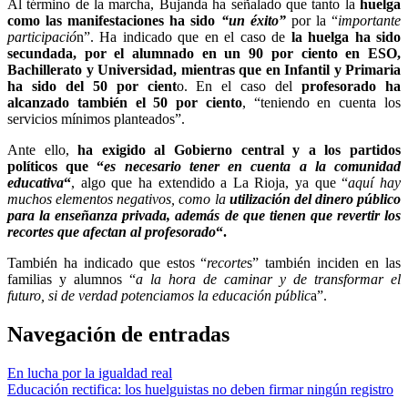
Al término de la marcha, Bujanda ha señalado que tanto la
huelga
como las manifestaciones ha sido
“un éxito”
por la “
importante
participació
n”. Ha indicado que en el caso de
la huelga ha sido
secundada, por el alumnado en un 90 por ciento en ESO,
Bachillerato y Universidad, mientras que en Infantil y Primaria
ha sido del 50 por cient
o. En el caso del
profesorado ha
alcanzado también el 50 por ciento
, “teniendo en cuenta los
servicios mínimos planteados”.
Ante ello,
ha exigido al Gobierno central y a los partidos
políticos que “
es necesario tener en cuenta a la comunidad
educativa
“
, algo que ha extendido a La Rioja, ya que “
aquí hay
muchos elementos negativos, como la
utilización del dinero público
para la enseñanza privada, además de que tienen que revertir los
recortes que afectan al profesorado
“.
También ha indicado que estos “
recorte
s” también inciden en las
familias y alumnos “
a la hora de caminar y de transformar el
futuro, si de verdad potenciamos la educación públic
a”.
Navegación de entradas
En lucha por la igualdad real
Educación rectifica: los huelguistas no deben firmar ningún registro