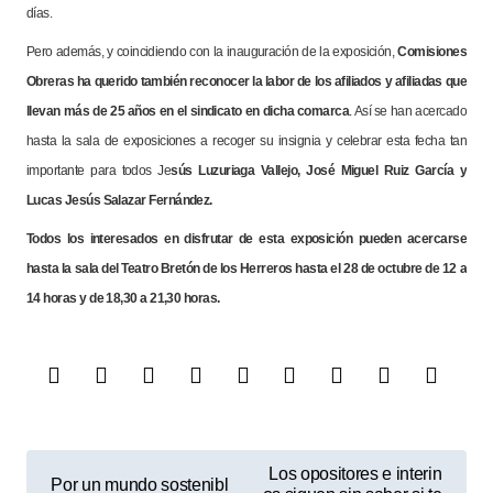
días.
Pero además, y coincidiendo con la inauguración de la exposición,
Comisiones
Obreras ha querido también reconocer la labor de los afiliados y afiliadas que
llevan más de 25 años en el sindicato en dicha comarca
. Así se han acercado
hasta la sala de exposiciones a recoger su insignia y celebrar esta fecha tan
importante para todos Je
sús Luzuriaga Vallejo, José Miguel Ruiz García y
Lucas Jesús Salazar Fernández.
Todos los interesados en disfrutar de esta exposición pueden acercarse
hasta la sala del Teatro Bretón de los Herreros hasta el 28 de octubre de 12 a
14 horas y de 18,30 a 21,30 horas.
N
Los opositores e interin
Por un mundo sostenibl