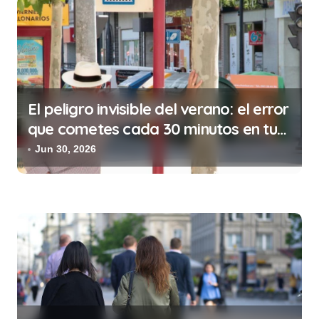
r
a
d
a
s
El peligro invisible del verano: el error
que cometes cada 30 minutos en tu
trabajo (y la ilegalidad que te puede
Jun 30, 2026
costar la vida)