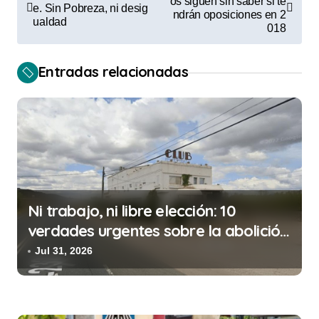
a
os siguen sin saber si te
e. Sin Pobreza, ni desig
ndrán oposiciones en 2
ualdad
v
018
e
Entradas relacionadas
g
a
c
i
ó
n
Ni trabajo, ni libre elección: 10
d
verdades urgentes sobre la abolición
e
de la prostitución
Jul 31, 2026
e
n
t