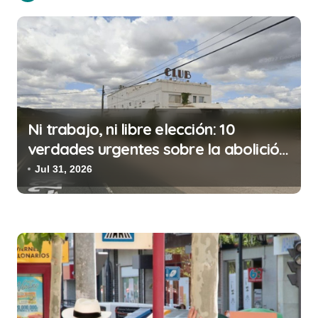
g
a
c
i
ó
n
Ni trabajo, ni libre elección: 10
d
verdades urgentes sobre la abolición
de la prostitución
e
Jul 31, 2026
e
n
t
r
a
d