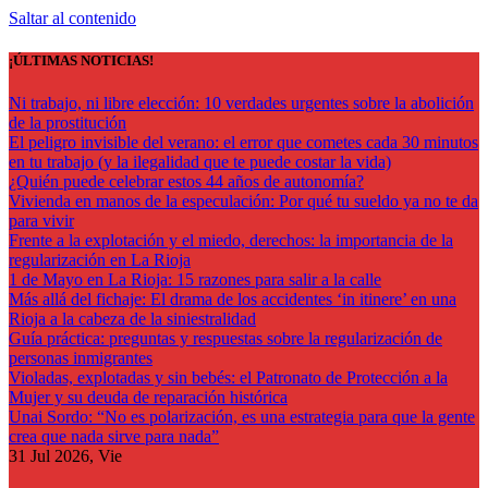
Saltar al contenido
¡ÚLTIMAS NOTICIAS!
Ni trabajo, ni libre elección: 10 verdades urgentes sobre la abolición
de la prostitución
El peligro invisible del verano: el error que cometes cada 30 minutos
en tu trabajo (y la ilegalidad que te puede costar la vida)
¿Quién puede celebrar estos 44 años de autonomía?
Vivienda en manos de la especulación: Por qué tu sueldo ya no te da
para vivir
Frente a la explotación y el miedo, derechos: la importancia de la
regularización en La Rioja
1 de Mayo en La Rioja: 15 razones para salir a la calle
Más allá del fichaje: El drama de los accidentes ‘in itinere’ en una
Rioja a la cabeza de la siniestralidad
Guía práctica: preguntas y respuestas sobre la regularización de
personas inmigrantes
Violadas, explotadas y sin bebés: el Patronato de Protección a la
Mujer y su deuda de reparación histórica
Unai Sordo: “No es polarización, es una estrategia para que la gente
crea que nada sirve para nada”
31
Jul 2026, Vie