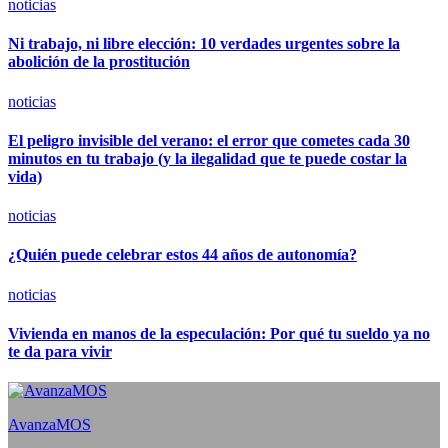
noticias
Ni trabajo, ni libre elección: 10 verdades urgentes sobre la
abolición de la prostitución
noticias
El peligro invisible del verano: el error que cometes cada 30
minutos en tu trabajo (y la ilegalidad que te puede costar la
vida)
noticias
¿Quién puede celebrar estos 44 años de autonomía?
noticias
Vivienda en manos de la especulación: Por qué tu sueldo ya no
te da para vivir
AvanzaMOS