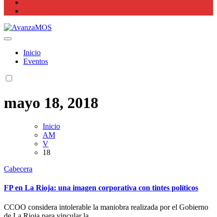
Actualidad La Rioja
Inicio
Eventos
mayo 18, 2018
Inicio
AM
V
18
Cabecera
FP en La Rioja: una imagen corporativa con tintes políticos
CCOO considera intolerable la maniobra realizada por el Gobierno
de La Rioja para vincular la...