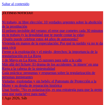
Saltar al contenido
¡ÚLTIMAS NOTICIAS!
Ni trabajo, ni libre elección: 10 verdades urgentes sobre la abolición
de la prostitución
El peligro invisible del verano: el error que cometes cada 30 minutos
en tu trabajo (y la ilegalidad que te puede costar la vida)
¿Quién puede celebrar estos 44 años de autonomía?
Vivienda en manos de la especulación: Por qué tu sueldo ya no te da
para vivir
Frente a la explotación y el miedo, derechos: la importancia de la
regularización en La Rioja
1 de Mayo en La Rioja: 15 razones para salir a la calle
Más allá del fichaje: El drama de los accidentes ‘in itinere’ en una
Rioja a la cabeza de la siniestralidad
Guía práctica: preguntas y respuestas sobre la regularización de
personas inmigrantes
Violadas, explotadas y sin bebés: el Patronato de Protección a la
Mujer y su deuda de reparación histórica
Unai Sordo: “No es polarización, es una estrategia para que la gente
crea que nada sirve para nada”
1
Ago 2026, Sáb