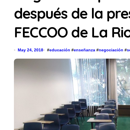
después de la pres
FECCOO de La Rio
May 24, 2018
#
educación
#
enseñanza
#
negociación
#
s