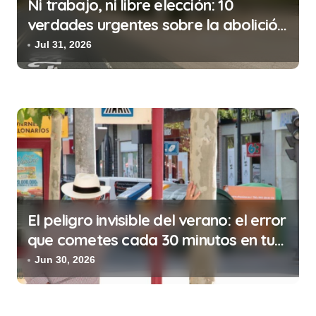
Ni trabajo, ni libre elección: 10
d
verdades urgentes sobre la abolición
e
de la prostitución
Jul 31, 2026
e
n
t
r
a
d
a
s
El peligro invisible del verano: el error
que cometes cada 30 minutos en tu
trabajo (y la ilegalidad que te puede
Jun 30, 2026
costar la vida)