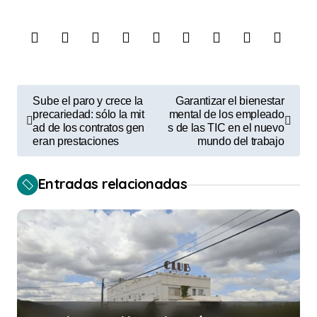
N
Sube el paro y crece la
Garantizar el bienestar
a
precariedad: sólo la mit
mental de los empleado
ad de los contratos gen
s de las TIC en el nuevo
v
eran prestaciones
mundo del trabajo
e
Entradas relacionadas
g
a
c
i
ó
n