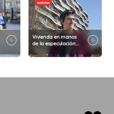
noticias
Vivienda en manos
de la especulación:
Por qué tu sueldo ya
no te da para vivir