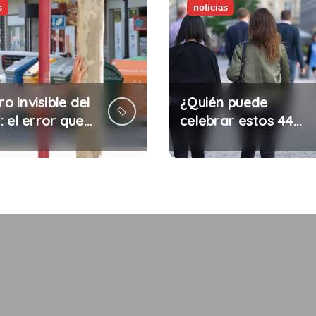
s
noticias
ro invisible del
¿Quién puede
 el error que
celebrar estos 44
s cada 30
años de autonomía?
s en tu trabajo
legalidad que te
costar la vida)