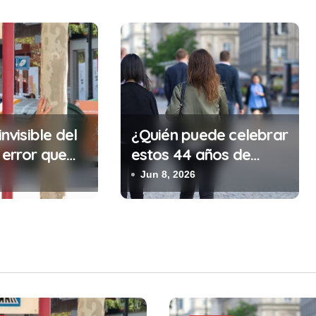
invisible del
¿Quién puede celebrar
 error que
estos 44 años de
cada 30
autonomía?
Jun 8, 2026
n tu trabajo
alidad que te
tar la vida)