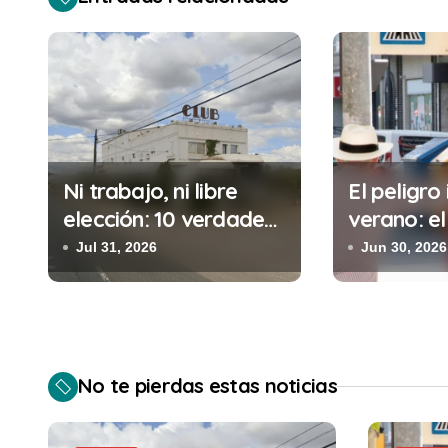
e
g
a
c
i
Ni trabajo, ni libre
El peligro 
elección: 10 verdades
verano: el
ó
urgentes sobre la
cometes 
Jul 31, 2026
Jun 30, 2026
n
abolición de la
minutos e
prostitución
(y la ileg
d
puede cos
e
No te pierdas estas noticias
e
n