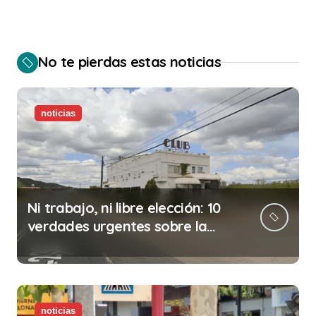
t
r
a
No te pierdas estas noticias
d
a
noticias
s
Ni trabajo, ni libre elección: 10
verdades urgentes sobre la
abolición de la prostitución
noticias