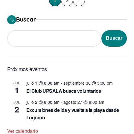
1
2
a
g
Buscar
i
n
Buscar
a
c
i
Próximos eventos
ó
julio 1 @ 8:00 am
-
septiembre 30 @ 5:00 pm
JUL
n
1
El Club UPSALA busca voluntarios
d
julio 2 @ 8:00 am
-
agosto 27 @ 8:00 am
JUL
e
2
Excursiones de ida y vuelta a la playa desde
e
Logroño
n
Ver calendario