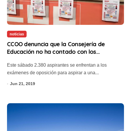
noticias
CCOO denuncia que la Consejería de
Educación no ha contado con los
representantes del profesorado para la
Este sábado 2.380 aspirantes se enfrentan a los
convocatoria de oposiciones
exámenes de oposición para aspirar a una...
Jun 21, 2019