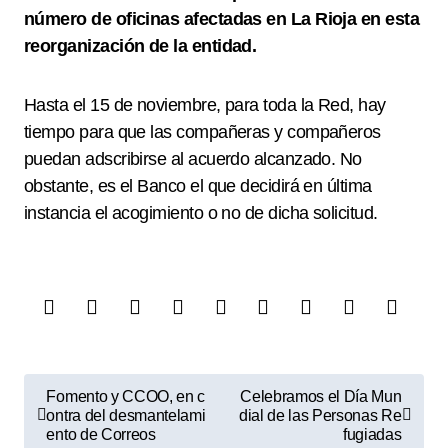
número de oficinas afectadas en La Rioja en esta
reorganización de la entidad.
Hasta el 15 de noviembre, para toda la Red, hay
tiempo para que las compañeras y compañeros
puedan adscribirse al acuerdo alcanzado. No
obstante, es el Banco el que decidirá en última
instancia el acogimiento o no de dicha solicitud.
N
Fomento y CCOO, en c
Celebramos el Día Mun
a
ontra del desmantelami
dial de las Personas Re
ento de Correos
fugiadas