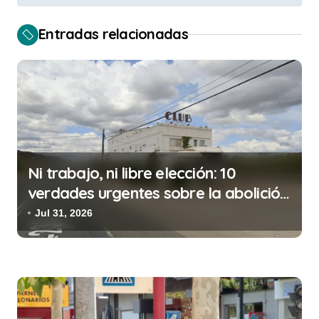
v
e
Entradas relacionadas
g
a
c
i
ó
n
Ni trabajo, ni libre elección: 10
d
verdades urgentes sobre la abolición
de la prostitución
e
Jul 31, 2026
e
n
t
r