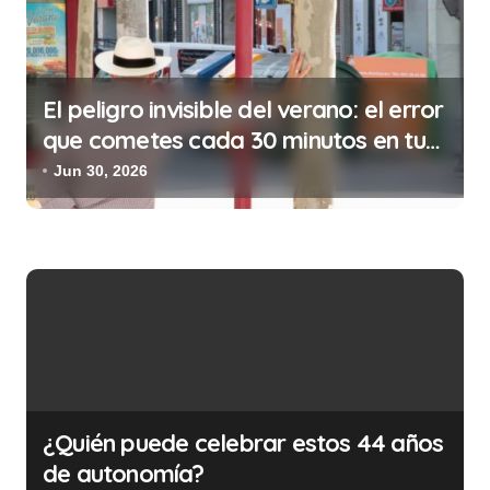
a
d
a
El peligro invisible del verano: el error
s
que cometes cada 30 minutos en tu
trabajo (y la ilegalidad que te puede
Jun 30, 2026
costar la vida)
¿Quién puede celebrar estos 44 años
de autonomía?