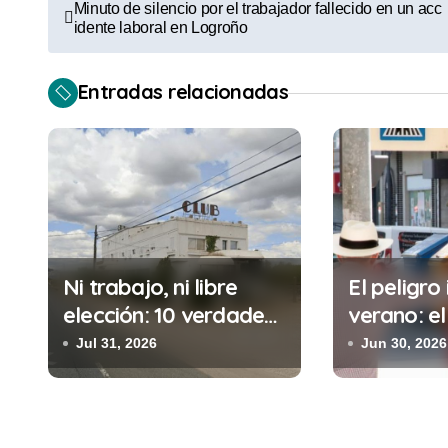
N
Minuto de silencio por el trabajador fallecido en un acc
idente laboral en Logroño
a
v
Entradas relacionadas
e
g
a
c
i
Ni trabajo, ni libre
El peligro 
elección: 10 verdades
verano: el
ó
urgentes sobre la
cometes 
Jul 31, 2026
Jun 30, 2026
n
abolición de la
minutos e
prostitución
(y la ileg
d
puede cos