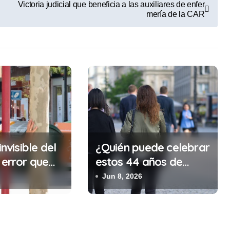
Victoria judicial que beneficia a las auxiliares de enfer
mería de la CAR
invisible del
¿Quién puede celebrar
 error que
estos 44 años de
cada 30
autonomía?
Jun 8, 2026
n tu trabajo
alidad que te
tar la vida)