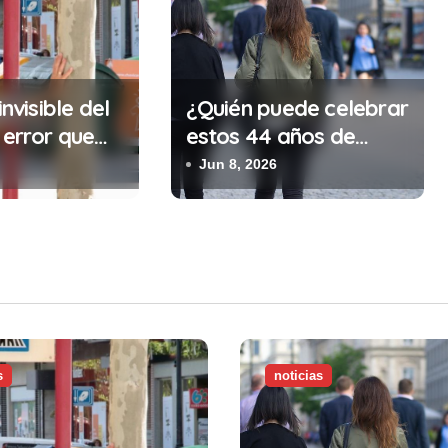
invisible del
¿Quién puede celebrar
 error que
estos 44 años de
cada 30
autonomía?
Jun 8, 2026
n tu trabajo
alidad que te
tar la vida)
s
noticias