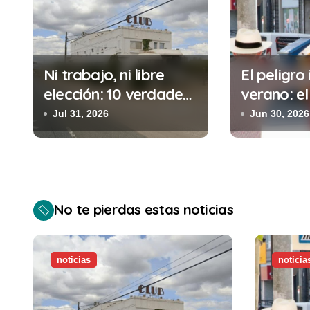
a
c
i
Ni trabajo, ni libre
El peligro 
elección: 10 verdades
verano: el
ó
urgentes sobre la
cometes 
Jul 31, 2026
Jun 30, 2026
n
abolición de la
minutos e
prostitución
(y la ileg
d
puede cos
e
No te pierdas estas noticias
e
n
noticias
noticia
t
r