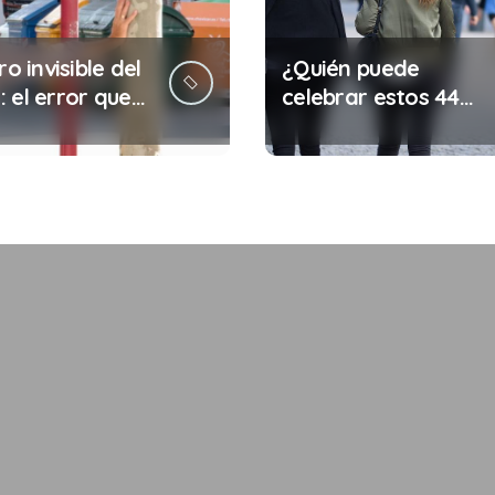
ro invisible del
¿Quién puede
 el error que
celebrar estos 44
s cada 30
años de autonomía?
s en tu trabajo
legalidad que te
costar la vida)