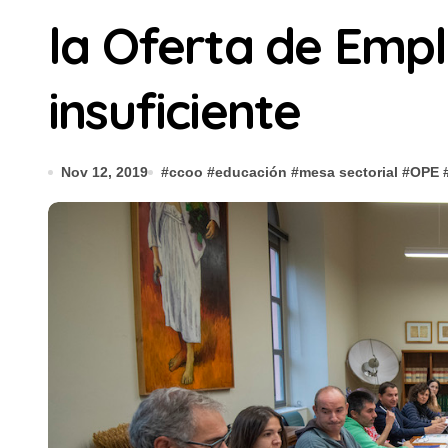
la Oferta de Empl
insuficiente
Nov 12, 2019
#
ccoo
#
educación
#
mesa sectorial
#
OPE