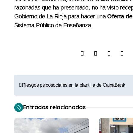
razonadas que ha presentado, no ha visto recepti
Gobierno de La Rioja para hacer una
Oferta de
Sistema Público de Enseñanza.
N
Riesgos psicosociales en la plantilla de CaixaBank
a
v
Entradas relacionadas
e
g