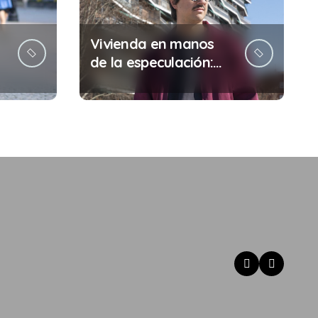
Vivienda en manos
de la especulación:
Por qué tu sueldo ya
no te da para vivir