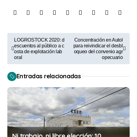
N
LOGROSTOCK 2020: d
Concentración en Autol
a
escuentos al público a c
para reivindicar el desbl
osta de explotación lab
oqueo del convenio agr
v
oral
opecuario
e
Entradas relacionadas
g
a
c
i
ó
n
Ni trabajo, ni libre elección: 10