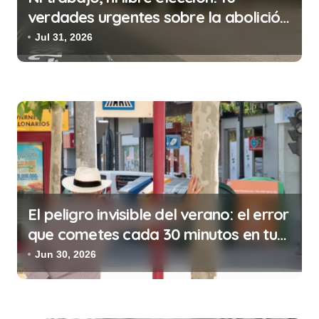
d
verdades urgentes sobre la abolición
e
de la prostitución
Jul 31, 2026
e
n
t
r
a
d
a
s
El peligro invisible del verano: el error
que cometes cada 30 minutos en tu
trabajo (y la ilegalidad que te puede
Jun 30, 2026
costar la vida)