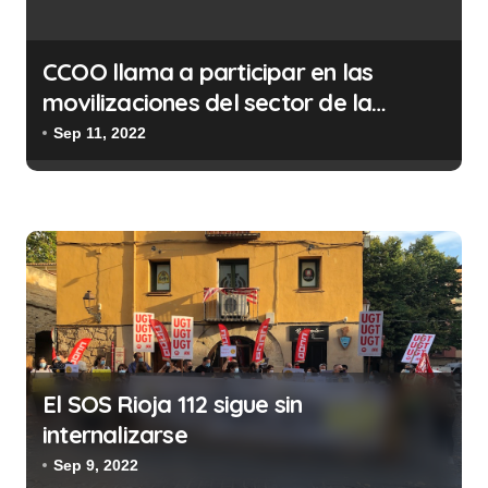
ó
n
CCOO llama a participar en las
d
movilizaciones del sector de la
e
discapacidad
Sep 11, 2022
e
n
t
r
a
d
a
s
El SOS Rioja 112 sigue sin
internalizarse
Sep 9, 2022