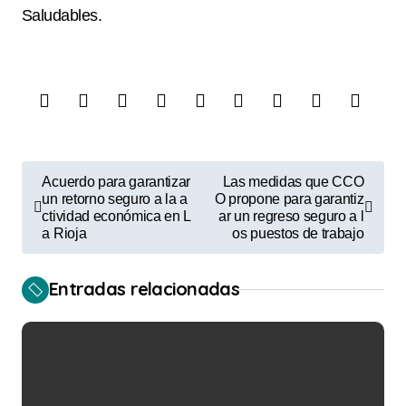
Saludables.
N
Acuerdo para garantizar
Las medidas que CCO
a
un retorno seguro a la a
O propone para garantiz
ctividad económica en L
ar un regreso seguro a l
v
a Rioja
os puestos de trabajo
e
Entradas relacionadas
g
a
c
i