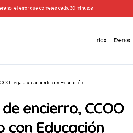
 verano: el error que cometes cada 30 minutos en tu trabajo (y la 
estos 44 años de autonomía?
 especulación: Por qué tu sueldo ya no te da para vivir
y el miedo, derechos: la importancia de la regularización en La 
Inicio
Eventos
5 razones para salir a la calle
drama de los accidentes ‘in itinere’ en una Rioja a la cabeza de 
s y respuestas sobre la regularización de personas inmigrantes
 CCOO llega a un acuerdo con Educación
in bebés: el Patronato de Protección a la Mujer y su deuda de r
rización, es una estrategia para que la gente crea que nada sir
 de encierro, CCOO
ción: 10 verdades urgentes sobre la abolición de la prostitución
o con Educación