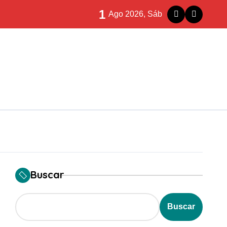
ilegalidad que te puede costar la vida)
1
Ago 2026, Sáb
Rioja
la siniestralidad
eparación histórica
ve para nada”
Buscar
Buscar