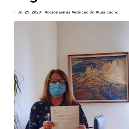
Jul 29, 2020
#
coronavirus
#
educación
#
luis cacho