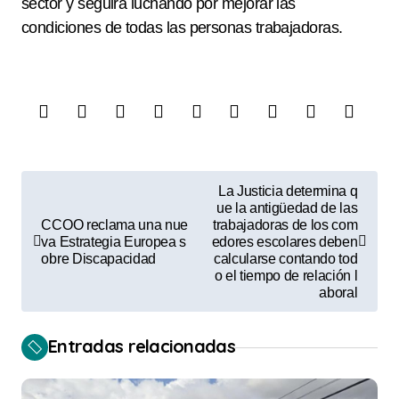
sector y seguirá luchando por mejorar las
condiciones de todas las personas trabajadoras.
N
La Justicia determina q
a
ue la antigüedad de las
CCOO reclama una nue
trabajadoras de los com
v
va Estrategia Europea s
edores escolares deben
obre Discapacidad
calcularse contando tod
e
o el tiempo de relación l
aboral
g
a
Entradas relacionadas
c
i