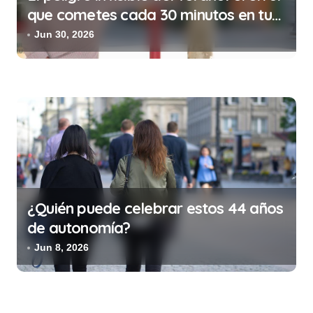
que cometes cada 30 minutos en tu
trabajo (y la ilegalidad que te puede
Jun 30, 2026
costar la vida)
¿Quién puede celebrar estos 44 años
de autonomía?
Jun 8, 2026