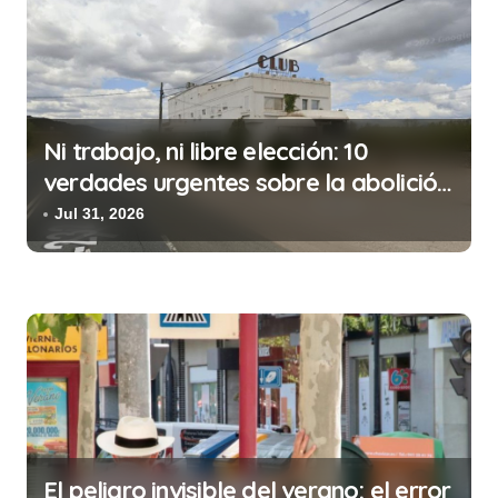
ó
n
d
e
Ni trabajo, ni libre elección: 10
e
verdades urgentes sobre la abolición
n
de la prostitución
Jul 31, 2026
t
r
a
d
a
s
El peligro invisible del verano: el error