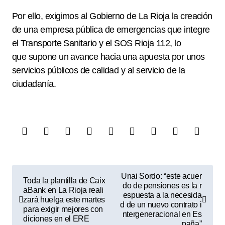
Por ello, exigimos al Gobierno de La Rioja la creación
de una empresa pública de emergencias que integre
el Transporte Sanitario y el SOS Rioja 112, lo
que supone un
avance hacia una apuesta por unos
servicios públicos de calidad y al servicio de la
ciudadanía.
N
Unai Sordo: “este acuer
Toda la plantilla de Caix
a
do de pensiones es la r
aBank en La Rioja reali
espuesta a la necesida
zará huelga este martes
v
d de un nuevo contrato i
para exigir mejores con
ntergeneracional en Es
e
diciones en el ERE
paña”