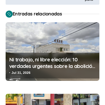
g
a
Entradas relacionadas
c
i
ó
n
d
Ni trabajo, ni libre elección: 10
e
verdades urgentes sobre la abolición
e
de la prostitución
Jul 31, 2026
n
t
r
a