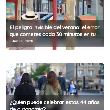
d
a
s
El peligro invisible del verano: el error
que cometes cada 30 minutos en tu
trabajo (y la ilegalidad que te puede
Jun 30, 2026
costar la vida)
¿Quién puede celebrar estos 44 años
de autonomía?