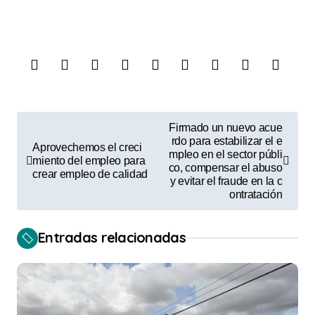
N
Firmado un nuevo acue
a
rdo para estabilizar el e
Aprovechemos el creci
mpleo en el sector públi
miento del empleo para
v
co, compensar el abuso
crear empleo de calidad
y evitar el fraude en la c
e
ontratación
g
a
Entradas relacionadas
c
i
ó