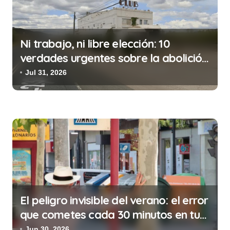
n
d
Ni trabajo, ni libre elección: 10
e
verdades urgentes sobre la abolición
e
de la prostitución
Jul 31, 2026
n
t
r
a
d
a
s
El peligro invisible del verano: el error
que cometes cada 30 minutos en tu
trabajo (y la ilegalidad que te puede
Jun 30, 2026