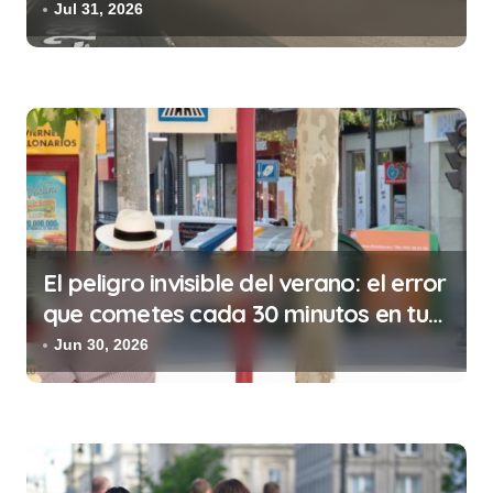
de la prostitución
Jul 31, 2026
e
n
t
r
a
d
a
s
El peligro invisible del verano: el error
que cometes cada 30 minutos en tu
trabajo (y la ilegalidad que te puede
Jun 30, 2026
costar la vida)