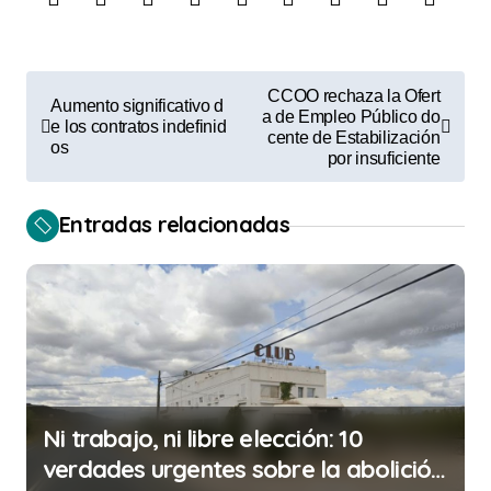
N
CCOO rechaza la Ofert
Aumento significativo d
a
a de Empleo Público do
e los contratos indefinid
cente de Estabilización
os
v
por insuficiente
e
Entradas relacionadas
g
a
c
i
ó
n
Ni trabajo, ni libre elección: 10
d
verdades urgentes sobre la abolición
e