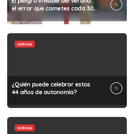
El peligro invisible del verano:
el error que cometes cada 30
minutos en tu trabajo (y la
ilegalidad que te puede costar
la vida)
noticias
¿Quién puede celebrar estos
44 años de autonomía?
noticias