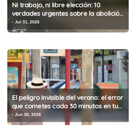
d
Ni trabajo, ni libre elección: 10
e
verdades urgentes sobre la abolición
e
de la prostitución
Jul 31, 2026
n
t
r
a
d
a
s
El peligro invisible del verano: el error
que cometes cada 30 minutos en tu
trabajo (y la ilegalidad que te puede
Jun 30, 2026
costar la vida)