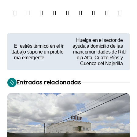
N
Huelga en el sector de
a
El estrés térmico en el tr
ayuda a domicilio de las
abajo supone un proble
mancomunidades de Ri
v
ma emergente
oja Alta, Cuatro Ríos y
Cuenca del Najerilla
e
g
Entradas relacionadas
a
c
i
ó
n