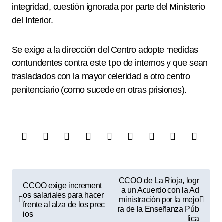
integridad, cuestión ignorada por parte del Ministerio
del Interior.
Se exige a la dirección del Centro adopte medidas
contundentes contra este tipo de internos y que sean
trasladados con la mayor celeridad a otro centro
penitenciario (como sucede en otras prisiones).
N
CCOO de La Rioja, logr
CCOO exige increment
a
a un Acuerdo con la Ad
os salariales para hacer
ministración por la mejo
frente al alza de los prec
v
ra de la Enseñanza Púb
ios
lica