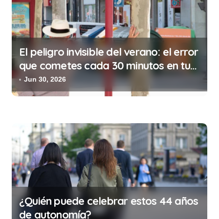
d
a
s
El peligro invisible del verano: el error
que cometes cada 30 minutos en tu
trabajo (y la ilegalidad que te puede
Jun 30, 2026
costar la vida)
¿Quién puede celebrar estos 44 años
de autonomía?