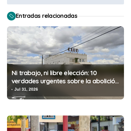
e
g
Entradas relacionadas
a
c
i
ó
n
d
Ni trabajo, ni libre elección: 10
e
verdades urgentes sobre la abolición
e
de la prostitución
Jul 31, 2026
n
t
r
a