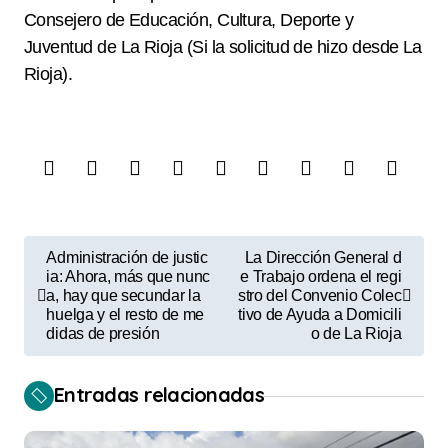
Consejero de Educación, Cultura, Deporte y
Juventud de La Rioja (Si la solicitud de hizo desde La
Rioja).
N
Administración de justic
La Dirección General d
a
ia: Ahora, más que nunc
e Trabajo ordena el regi
a, hay que secundar la
stro del Convenio Colec
v
huelga y el resto de me
tivo de Ayuda a Domicili
didas de presión
o de La Rioja
e
g
Entradas relacionadas
a