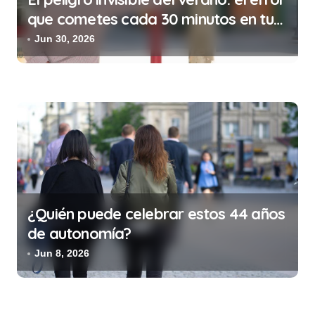
que cometes cada 30 minutos en tu
trabajo (y la ilegalidad que te puede
Jun 30, 2026
costar la vida)
¿Quién puede celebrar estos 44 años
de autonomía?
Jun 8, 2026