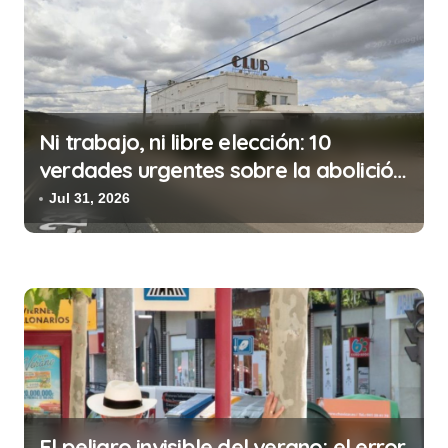
c
i
ó
n
d
Ni trabajo, ni libre elección: 10
e
verdades urgentes sobre la abolición
e
de la prostitución
Jul 31, 2026
n
t
r
a
d
a
s
El peligro invisible del verano: el error