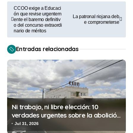
N
CCOO exige a Educaci
a
ón que revise urgentem
La patronal riojana deb
ente el baremo definitiv
e comprometerse
v
o del concurso extraordi
nario de méritos
e
g
Entradas relacionadas
a
c
i
ó
n
d
Ni trabajo, ni libre elección: 10
e
verdades urgentes sobre la abolición
e
de la prostitución
Jul 31, 2026