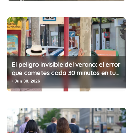
n
t
r
a
d
a
s
El peligro invisible del verano: el error
que cometes cada 30 minutos en tu
trabajo (y la ilegalidad que te puede
Jun 30, 2026
costar la vida)