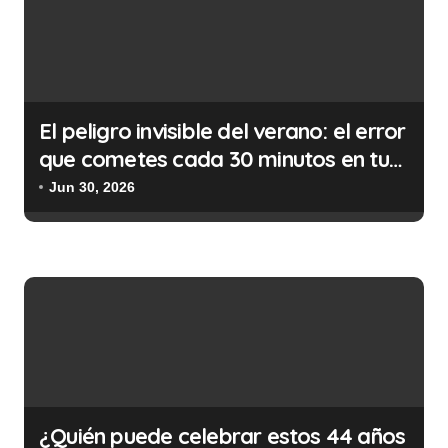
a
d
a
s
El peligro invisible del verano: el error
que cometes cada 30 minutos en tu
trabajo (y la ilegalidad que te puede
Jun 30, 2026
costar la vida)
¿Quién puede celebrar estos 44 años