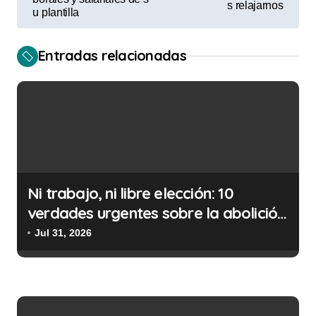
v
s relajarnos
u plantilla
e
g
Entradas relacionadas
a
c
i
ó
n
d
Ni trabajo, ni libre elección: 10
e
verdades urgentes sobre la abolición
e
de la prostitución
Jul 31, 2026
n
t
r