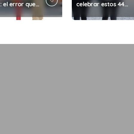
 el error que
celebrar estos 44
s cada 30
años de autonomía?
s en tu trabajo
legalidad que te
costar la vida)