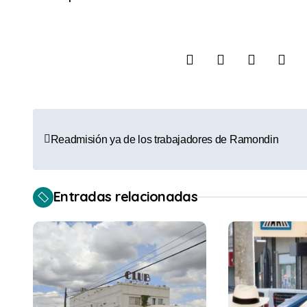
N
Readmisión ya de los trabajadores de Ramondin
a
v
Entradas relacionadas
e
g
a
c