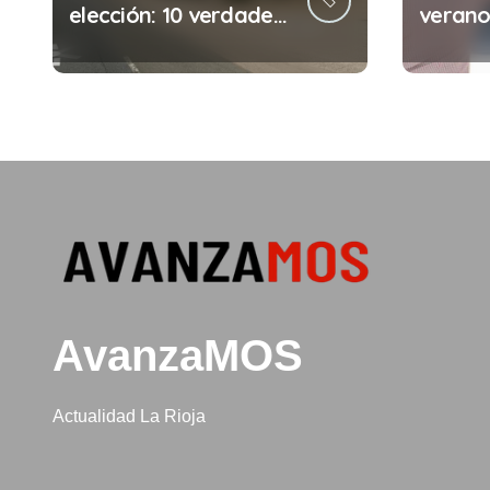
a
elección: 10 verdades
verano:
urgentes sobre la
comete
s
abolición de la
minuto
prostitución
(y la i
puede 
AvanzaMOS
Actualidad La Rioja