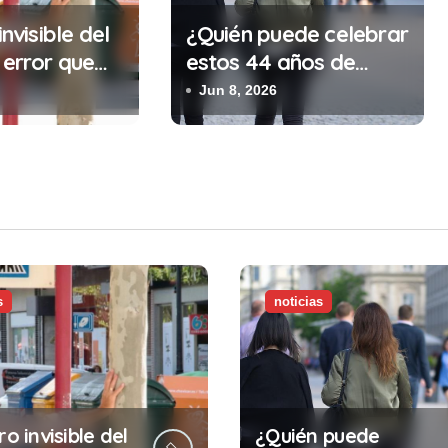
invisible del
¿Quién puede celebrar
 error que
estos 44 años de
cada 30
autonomía?
Jun 8, 2026
n tu trabajo
alidad que te
tar la vida)
s
noticias
ro invisible del
¿Quién puede