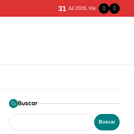
31
Jul 2026, Vie
Rioja
la siniestralidad
eparación histórica
ve para nada”
Buscar
Buscar