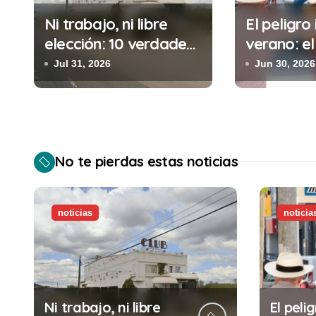
i
Ni trabajo, ni libre
El peligro 
ó
elección: 10 verdades
verano: el
urgentes sobre la
cometes 
n
Jul 31, 2026
Jun 30, 2026
abolición de la
minutos e
d
prostitución
(y la ileg
puede cos
e
e
No te pierdas estas noticias
n
t
noticias
noticia
r
a
d
Ni trabajo, ni libre
El pelig