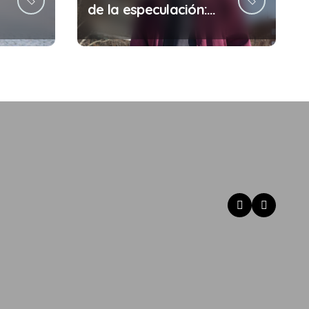
de la especulación:
Por qué tu sueldo ya
no te da para vivir