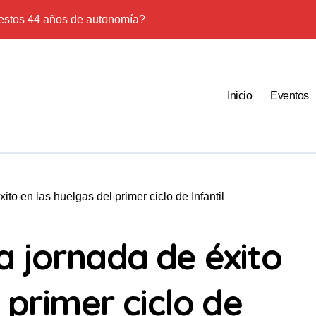
estos 44 años de autonomía?
 especulación: Por qué tu sueldo ya no te da para vivir
y el miedo, derechos: la importancia de la regularización en La 
Inicio
Eventos
5 razones para salir a la calle
drama de los accidentes ‘in itinere’ en una Rioja a la cabeza de 
s y respuestas sobre la regularización de personas inmigrantes
in bebés: el Patronato de Protección a la Mujer y su deuda de r
to en las huelgas del primer ciclo de Infantil
rización, es una estrategia para que la gente crea que nada sir
 jornada de éxito
ción: 10 verdades urgentes sobre la abolición de la prostitución
 primer ciclo de