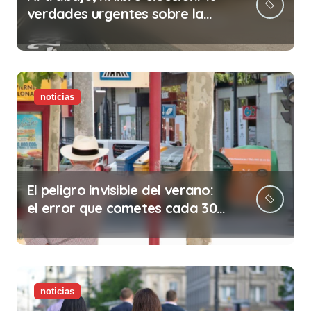
verdades urgentes sobre la
abolición de la prostitución
noticias
El peligro invisible del verano:
el error que cometes cada 30
minutos en tu trabajo (y la
ilegalidad que te puede costar
la vida)
noticias