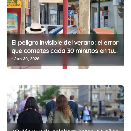
r
a
d
a
s
El peligro invisible del verano: el error
que cometes cada 30 minutos en tu
trabajo (y la ilegalidad que te puede
Jun 30, 2026
costar la vida)