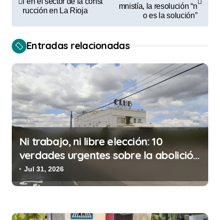
a
l en el sector de la const
mnistía, la resolución “n
rucción en La Rioja
v
o es la solución”
e
Entradas relacionadas
g
a
c
i
ó
n
Ni trabajo, ni libre elección: 10
d
verdades urgentes sobre la abolición
e
de la prostitución
Jul 31, 2026
e
n
t