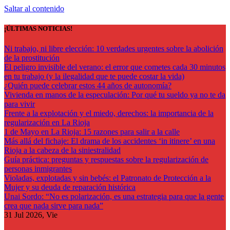
Saltar al contenido
¡ÚLTIMAS NOTICIAS!
Ni trabajo, ni libre elección: 10 verdades urgentes sobre la abolición
de la prostitución
El peligro invisible del verano: el error que cometes cada 30 minutos
en tu trabajo (y la ilegalidad que te puede costar la vida)
¿Quién puede celebrar estos 44 años de autonomía?
Vivienda en manos de la especulación: Por qué tu sueldo ya no te da
para vivir
Frente a la explotación y el miedo, derechos: la importancia de la
regularización en La Rioja
1 de Mayo en La Rioja: 15 razones para salir a la calle
Más allá del fichaje: El drama de los accidentes ‘in itinere’ en una
Rioja a la cabeza de la siniestralidad
Guía práctica: preguntas y respuestas sobre la regularización de
personas inmigrantes
Violadas, explotadas y sin bebés: el Patronato de Protección a la
Mujer y su deuda de reparación histórica
Unai Sordo: “No es polarización, es una estrategia para que la gente
crea que nada sirve para nada”
31
Jul 2026, Vie