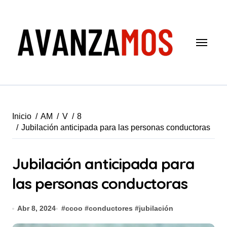
Saltar
al
contenido
Inicio
AM
V
8
Jubilación anticipada para las personas conductoras
Jubilación anticipada para
las personas conductoras
Abr 8, 2024
#
ccoo
#
conductores
#
jubilación