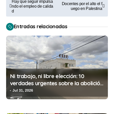
Hay que seguir impulsa
Docentes por el alto el f
a
ndo el empleo de calida
uego en Palestina
d
v
e
Entradas relacionadas
g
a
c
i
ó
n
Ni trabajo, ni libre elección: 10
d
verdades urgentes sobre la abolición
de la prostitución
e
Jul 31, 2026
e
n