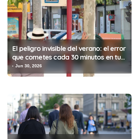
t
r
a
d
a
El peligro invisible del verano: el error
s
que cometes cada 30 minutos en tu
trabajo (y la ilegalidad que te puede
Jun 30, 2026
costar la vida)