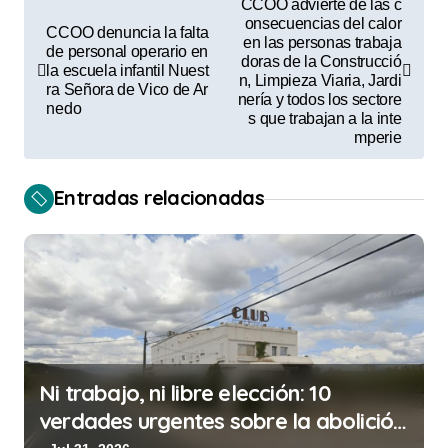
CCOO advierte de las c
a
onsecuencias del calor
CCOO denuncia la falta
en las personas trabaja
de personal operario en
v
doras de la Construcció
la escuela infantil Nuest
n, Limpieza Viaria, Jardi
e
ra Señora de Vico de Ar
nería y todos los sectore
nedo
s que trabajan a la inte
g
mperie
a
c
Entradas relacionadas
i
ó
n
d
e
e
Ni trabajo, ni libre elección: 10
verdades urgentes sobre la abolición
n