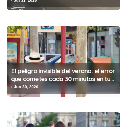
de la prostitución
Jul 31, 2026
t
r
a
d
a
s
El peligro invisible del verano: el error
que cometes cada 30 minutos en tu
trabajo (y la ilegalidad que te puede
Jun 30, 2026
costar la vida)