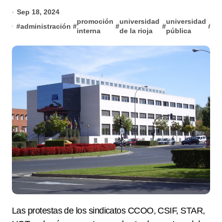
Sep 18, 2024
promoción
universidad
universidad
#
administración
#
#
#
#
ur
interna
de la rioja
pública
Las protestas de los sindicatos CCOO, CSIF, STAR,