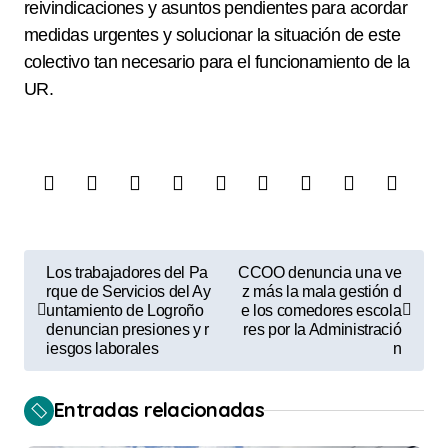
reivindicaciones y asuntos pendientes para acordar
medidas urgentes y solucionar la situación de este
colectivo tan necesario para el funcionamiento de la
UR.
N
Los trabajadores del Pa
CCOO denuncia una ve
a
rque de Servicios del Ay
z más la mala gestión d
untamiento de Logroño
e los comedores escola
v
denuncian presiones y r
res por la Administració
iesgos laborales
n
e
g
Entradas relacionadas
a