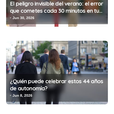
El peligro invisible del verano: el error
que cometes cada 30 minutos en tu
trabajo (y la ilegalidad que te puede
Jun 30, 2026
costar la vida)
¿Quién puede celebrar estos 44 años
de autonomía?
Jun 8, 2026