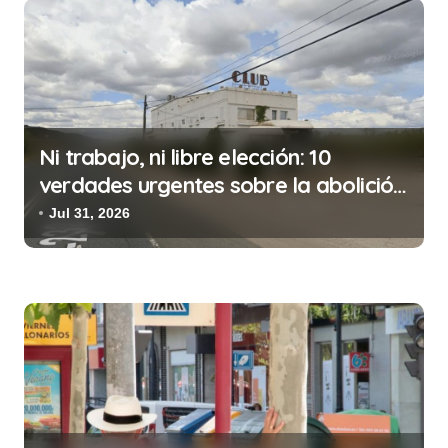
c
i
ó
n
d
Ni trabajo, ni libre elección: 10
e
verdades urgentes sobre la abolición
e
de la prostitución
Jul 31, 2026
n
t
r
a
d
a
s