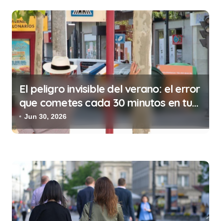
r
a
d
a
s
El peligro invisible del verano: el error
que cometes cada 30 minutos en tu
trabajo (y la ilegalidad que te puede
Jun 30, 2026
costar la vida)