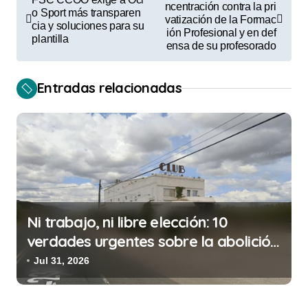
a
ncentración contra la pri
o Sport más transparen
vatización de la Formac
cia y soluciones para su
v
ión Profesional y en def
plantilla
ensa de su profesorado
e
g
Entradas relacionadas
a
c
i
ó
n
d
Ni trabajo, ni libre elección: 10
e
verdades urgentes sobre la abolición
e
de la prostitución
Jul 31, 2026
n
t