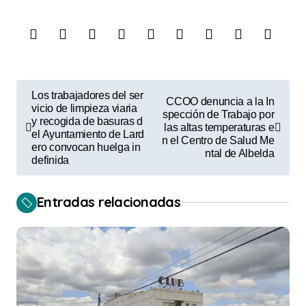
N
Los trabajadores del ser
CCOO denuncia a la In
a
vicio de limpieza viaria
spección de Trabajo por
y recogida de basuras d
las altas temperaturas e
v
el Ayuntamiento de Lard
n el Centro de Salud Me
ero convocan huelga in
e
ntal de Albelda
definida
g
a
Entradas relacionadas
c
i
ó
n