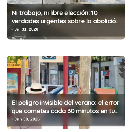
d
Ni trabajo, ni libre elección: 10
e
verdades urgentes sobre la abolición
e
de la prostitución
Jul 31, 2026
n
t
r
a
d
a
s
El peligro invisible del verano: el error
que cometes cada 30 minutos en tu
trabajo (y la ilegalidad que te puede
Jun 30, 2026
costar la vida)