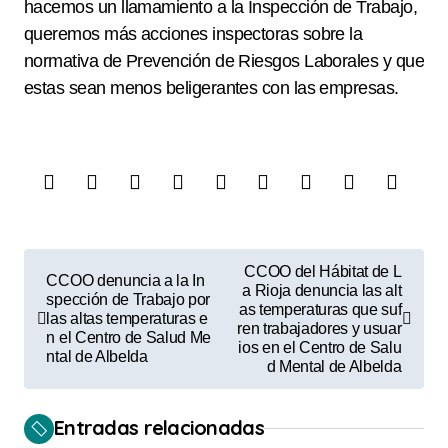
hacemos un llamamiento a la Inspección de Trabajo,
queremos más acciones inspectoras sobre la
normativa de Prevención de Riesgos Laborales y que
estas sean menos beligerantes con las empresas.
N
CCOO del Hábitat de L
CCOO denuncia a la In
a
a Rioja denuncia las alt
spección de Trabajo por
as temperaturas que suf
las altas temperaturas e
v
ren trabajadores y usuar
n el Centro de Salud Me
ios en el Centro de Salu
e
ntal de Albelda
d Mental de Albelda
g
a
Entradas relacionadas