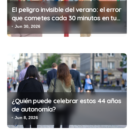
El peligro invisible del verano: el error
que cometes cada 30 minutos en tu
trabajo (y la ilegalidad que te puede
Jun 30, 2026
costar la vida)
¿Quién puede celebrar estos 44 años
de autonomía?
Jun 8, 2026