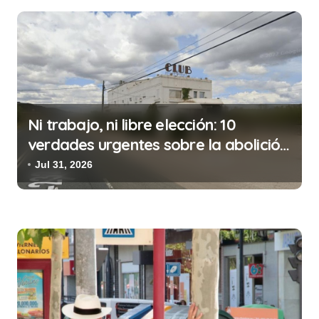
c
i
ó
n
d
Ni trabajo, ni libre elección: 10
e
verdades urgentes sobre la abolición
e
de la prostitución
Jul 31, 2026
n
t
r
a
d
a
s