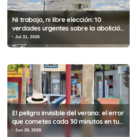
n
d
Ni trabajo, ni libre elección: 10
e
verdades urgentes sobre la abolición
e
de la prostitución
Jul 31, 2026
n
t
r
a
d
a
s
El peligro invisible del verano: el error
que cometes cada 30 minutos en tu
trabajo (y la ilegalidad que te puede
Jun 30, 2026