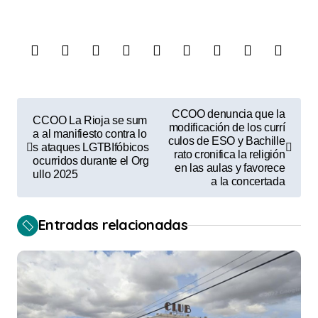
N
CCOO denuncia que la
CCOO La Rioja se sum
a
modificación de los currí
a al manifiesto contra lo
culos de ESO y Bachille
s ataques LGTBIfóbicos
v
rato cronifica la religión
ocurridos durante el Org
en las aulas y favorece
e
ullo 2025
a la concertada
g
a
Entradas relacionadas
c
i
ó