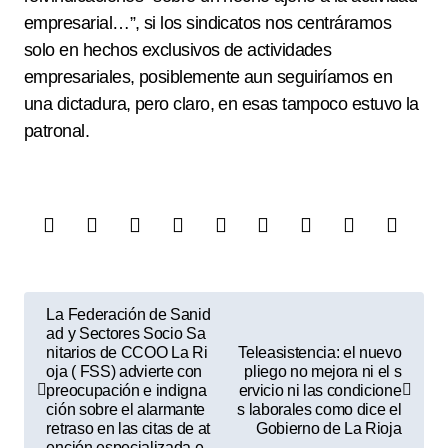
empresarial…”, si los sindicatos nos centráramos
solo en hechos exclusivos de actividades
empresariales, posiblemente aun seguiríamos en
una dictadura, pero claro, en esas tampoco estuvo la
patronal.
N
La Federación de Sanid
a
ad y Sectores Socio Sa
nitarios de CCOO La Ri
Teleasistencia: el nuevo
v
oja ( FSS) advierte con
pliego no mejora ni el s
preocupación e indigna
ervicio ni las condicione
e
ción sobre el alarmante
s laborales como dice el
retraso en las citas de at
Gobierno de La Rioja
g
ención especializada e