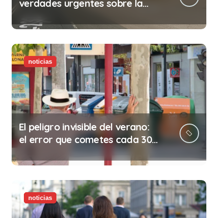
verdades urgentes sobre la
abolición de la prostitución
noticias
El peligro invisible del verano:
el error que cometes cada 30
minutos en tu trabajo (y la
ilegalidad que te puede costar
la vida)
noticias