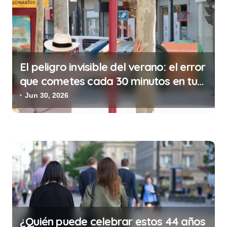
a
s
El peligro invisible del verano: el error
que cometes cada 30 minutos en tu
trabajo (y la ilegalidad que te puede
Jun 30, 2026
costar la vida)
¿Quién puede celebrar estos 44 años