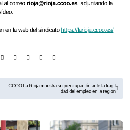
al al correo
rioja@rioja.ccoo.es
, adjuntando la
vídeo.
n en la web del sindicato
https://larioja.ccoo.es/
CCOO La Rioja muestra su preocupación ante la fragil
idad del empleo en la región