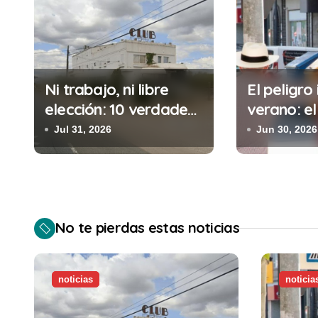
g
a
c
i
Ni trabajo, ni libre
El peligro 
elección: 10 verdades
verano: el
ó
urgentes sobre la
cometes 
Jul 31, 2026
Jun 30, 2026
n
abolición de la
minutos e
prostitución
(y la ileg
d
puede cos
e
No te pierdas estas noticias
e
n
noticias
noticia
t