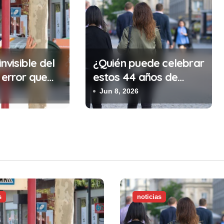
invisible del
¿Quién puede celebrar
 error que
estos 44 años de
cada 30
autonomía?
Jun 8, 2026
n tu trabajo
alidad que te
tar la vida)
s
noticias