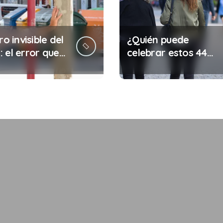
ro invisible del
¿Quién puede
 el error que
celebrar estos 44
s cada 30
años de autonomía?
s en tu trabajo
legalidad que te
costar la vida)