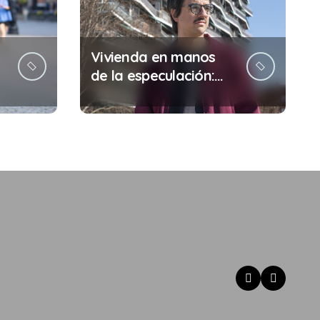
Vivienda en manos
de la especulación:
Por qué tu sueldo ya
no te da para vivir