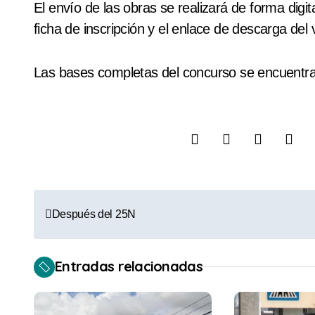
El envío de las obras se realizará de forma digit
ficha de inscripción y el enlace de descarga del 
Las bases completas del concurso se encuentra
N
Después del 25N
a
v
Entradas relacionadas
e