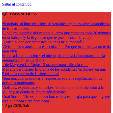
Saltar al contenido
¡ÚLTIMAS NOTICIAS!
Ni trabajo, ni libre elección: 10 verdades urgentes sobre la abolición
de la prostitución
El peligro invisible del verano: el error que cometes cada 30 minutos
en tu trabajo (y la ilegalidad que te puede costar la vida)
¿Quién puede celebrar estos 44 años de autonomía?
Vivienda en manos de la especulación: Por qué tu sueldo ya no te da
para vivir
Frente a la explotación y el miedo, derechos: la importancia de la
regularización en La Rioja
1 de Mayo en La Rioja: 15 razones para salir a la calle
Más allá del fichaje: El drama de los accidentes ‘in itinere’ en una
Rioja a la cabeza de la siniestralidad
Guía práctica: preguntas y respuestas sobre la regularización de
personas inmigrantes
Violadas, explotadas y sin bebés: el Patronato de Protección a la
Mujer y su deuda de reparación histórica
Unai Sordo: “No es polarización, es una estrategia para que la gente
crea que nada sirve para nada”
1
Ago 2026, Sáb