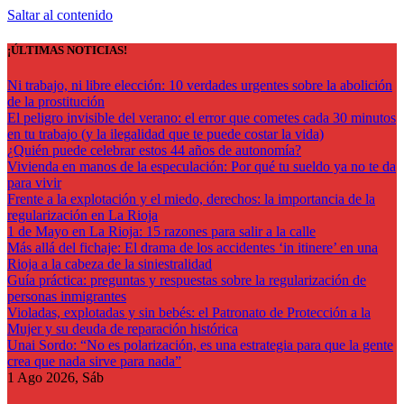
Saltar al contenido
¡ÚLTIMAS NOTICIAS!
Ni trabajo, ni libre elección: 10 verdades urgentes sobre la abolición
de la prostitución
El peligro invisible del verano: el error que cometes cada 30 minutos
en tu trabajo (y la ilegalidad que te puede costar la vida)
¿Quién puede celebrar estos 44 años de autonomía?
Vivienda en manos de la especulación: Por qué tu sueldo ya no te da
para vivir
Frente a la explotación y el miedo, derechos: la importancia de la
regularización en La Rioja
1 de Mayo en La Rioja: 15 razones para salir a la calle
Más allá del fichaje: El drama de los accidentes ‘in itinere’ en una
Rioja a la cabeza de la siniestralidad
Guía práctica: preguntas y respuestas sobre la regularización de
personas inmigrantes
Violadas, explotadas y sin bebés: el Patronato de Protección a la
Mujer y su deuda de reparación histórica
Unai Sordo: “No es polarización, es una estrategia para que la gente
crea que nada sirve para nada”
1
Ago 2026, Sáb