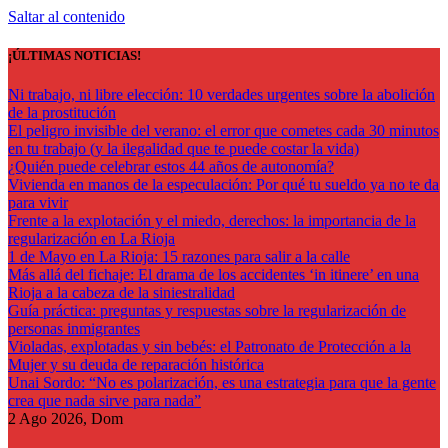
Saltar al contenido
¡ÚLTIMAS NOTICIAS!
Ni trabajo, ni libre elección: 10 verdades urgentes sobre la abolición
de la prostitución
El peligro invisible del verano: el error que cometes cada 30 minutos
en tu trabajo (y la ilegalidad que te puede costar la vida)
¿Quién puede celebrar estos 44 años de autonomía?
Vivienda en manos de la especulación: Por qué tu sueldo ya no te da
para vivir
Frente a la explotación y el miedo, derechos: la importancia de la
regularización en La Rioja
1 de Mayo en La Rioja: 15 razones para salir a la calle
Más allá del fichaje: El drama de los accidentes ‘in itinere’ en una
Rioja a la cabeza de la siniestralidad
Guía práctica: preguntas y respuestas sobre la regularización de
personas inmigrantes
Violadas, explotadas y sin bebés: el Patronato de Protección a la
Mujer y su deuda de reparación histórica
Unai Sordo: “No es polarización, es una estrategia para que la gente
crea que nada sirve para nada”
2
Ago 2026, Dom