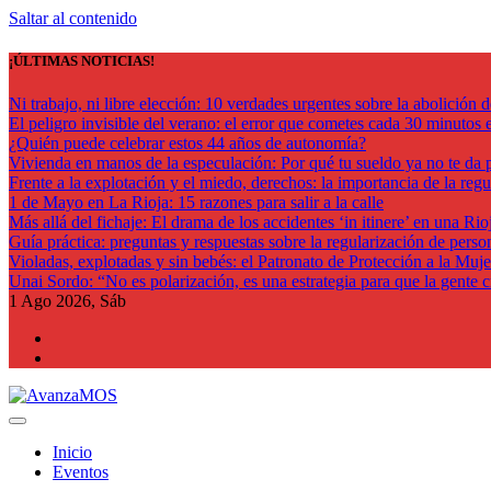
Saltar al contenido
¡ÚLTIMAS NOTICIAS!
Ni trabajo, ni libre elección: 10 verdades urgentes sobre la abolición d
El peligro invisible del verano: el error que cometes cada 30 minutos en
¿Quién puede celebrar estos 44 años de autonomía?
Vivienda en manos de la especulación: Por qué tu sueldo ya no te da p
Frente a la explotación y el miedo, derechos: la importancia de la reg
1 de Mayo en La Rioja: 15 razones para salir a la calle
Más allá del fichaje: El drama de los accidentes ‘in itinere’ en una Rioj
Guía práctica: preguntas y respuestas sobre la regularización de perso
Violadas, explotadas y sin bebés: el Patronato de Protección a la Muje
Unai Sordo: “No es polarización, es una estrategia para que la gente 
1
Ago 2026, Sáb
Actualidad La Rioja
Inicio
Eventos