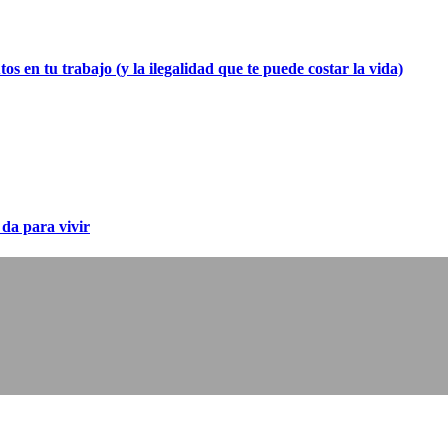
os en tu trabajo (y la ilegalidad que te puede costar la vida)
 da para vivir