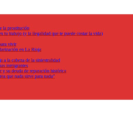
e la prostitución
 tu trabajo (y la ilegalidad que te puede costar la vida)
ara vivir
ularización en La Rioja
a a la cabeza de la siniestralidad
nas inmigrantes
r y su deuda de reparación histórica
crea que nada sirve para nada”