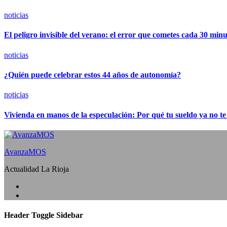
noticias
El peligro invisible del verano: el error que cometes cada 30 minut
noticias
¿Quién puede celebrar estos 44 años de autonomía?
noticias
Vivienda en manos de la especulación: Por qué tu sueldo ya no te
AvanzaMOS
Actualidad La Rioja
Header Toggle Sidebar