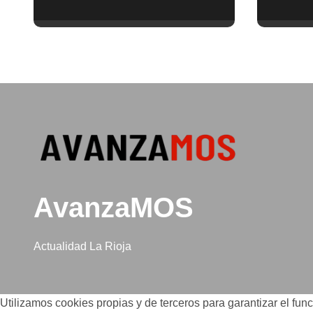
urgentes sobre la
comete
abolición de la
minuto
prostitución
(y la i
puede 
AvanzaMOS
Actualidad La Rioja
Utilizamos cookies propias y de terceros para garantizar el fu