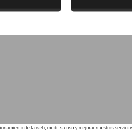
s cada 30
años de autonomía?
s en tu trabajo
legalidad que te
costar la vida)
ncionamiento de la web, medir su uso y mejorar nuestros servici