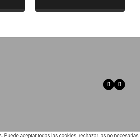
Por qué tu sueldo ya
no te da para vivir
os. Puede aceptar todas las cookies, rechazar las no necesarias