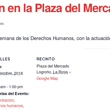
n en la Plaza del Mer
pm
 Semana de los Derechos Humanos, con la actuació
LLES
RECINTO
Plaza del Mercado
a:
Logroño
,
La Rioja
+
ciembre, 2018
Google Map
 am - 1:00 pm
etas del Evento:
ntración
,
hos humanos
,