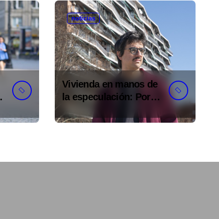
noticias
Vivienda en manos de
s
la especulación: Por
qué tu sueldo ya no te
da para vivir