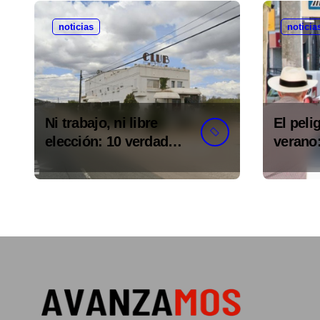
noticias
noticia
Ni trabajo, ni libre
El peli
elección: 10 verdades
verano:
urgentes sobre la
comete
abolición de la
minutos
prostitución
(y la i
puede c