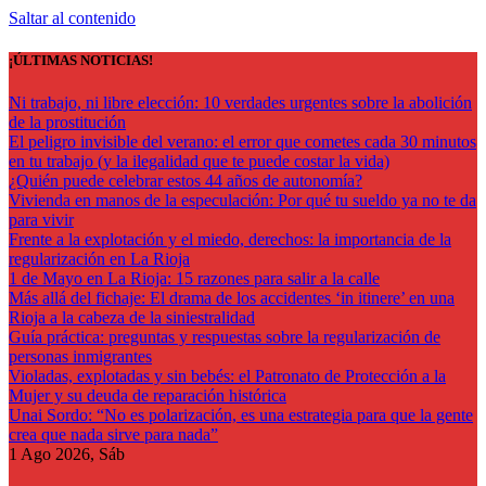
Saltar al contenido
¡ÚLTIMAS NOTICIAS!
Ni trabajo, ni libre elección: 10 verdades urgentes sobre la abolición
de la prostitución
El peligro invisible del verano: el error que cometes cada 30 minutos
en tu trabajo (y la ilegalidad que te puede costar la vida)
¿Quién puede celebrar estos 44 años de autonomía?
Vivienda en manos de la especulación: Por qué tu sueldo ya no te da
para vivir
Frente a la explotación y el miedo, derechos: la importancia de la
regularización en La Rioja
1 de Mayo en La Rioja: 15 razones para salir a la calle
Más allá del fichaje: El drama de los accidentes ‘in itinere’ en una
Rioja a la cabeza de la siniestralidad
Guía práctica: preguntas y respuestas sobre la regularización de
personas inmigrantes
Violadas, explotadas y sin bebés: el Patronato de Protección a la
Mujer y su deuda de reparación histórica
Unai Sordo: “No es polarización, es una estrategia para que la gente
crea que nada sirve para nada”
1
Ago 2026, Sáb