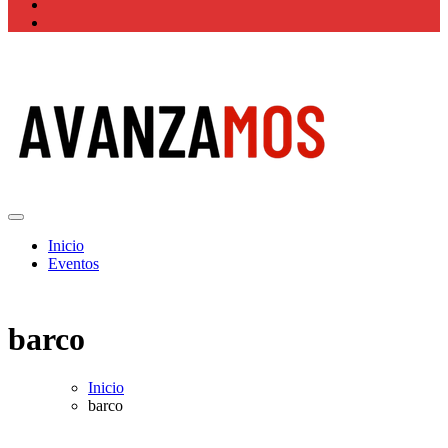
Actualidad La Rioja
Inicio
Eventos
barco
Inicio
barco