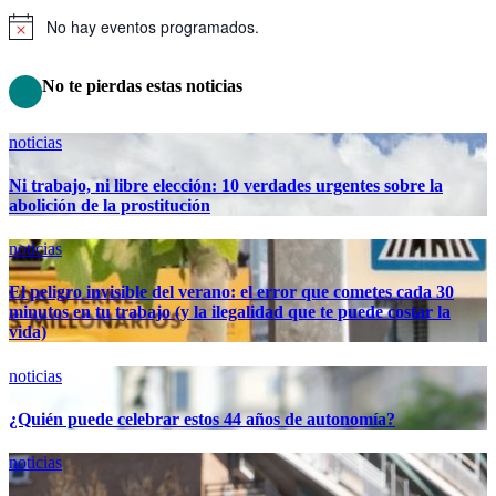
No hay eventos programados.
Aviso
No te pierdas estas noticias
noticias
Ni trabajo, ni libre elección: 10 verdades urgentes sobre la
abolición de la prostitución
noticias
El peligro invisible del verano: el error que cometes cada 30
minutos en tu trabajo (y la ilegalidad que te puede costar la
vida)
noticias
¿Quién puede celebrar estos 44 años de autonomía?
noticias