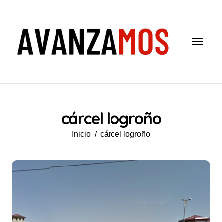
Saltar
al
contenido
cárcel logroño
Inicio
cárcel logroño