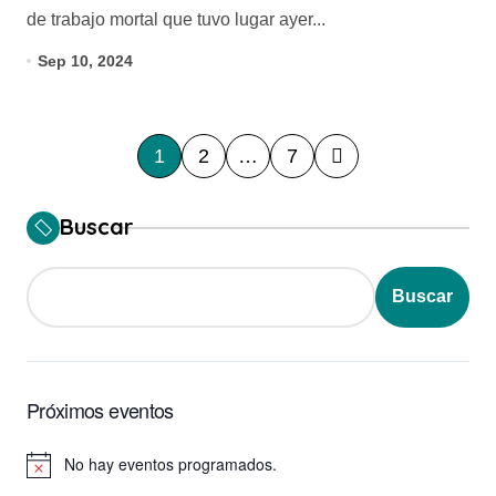
de trabajo mortal que tuvo lugar ayer...
Sep 10, 2024
P
1
2
…
7
a
g
Buscar
i
n
Buscar
a
c
i
Próximos eventos
ó
No hay eventos programados.
n
Aviso