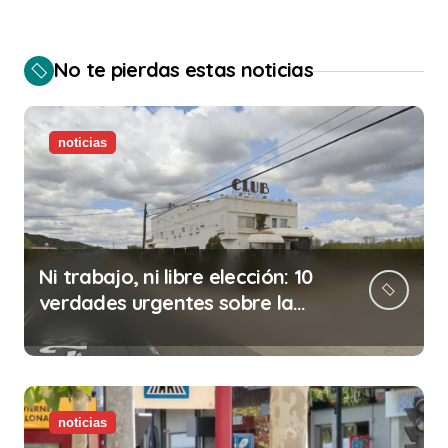
d
e
No te pierdas estas noticias
e
n
t
noticias
r
a
d
Ni trabajo, ni libre elección: 10
a
verdades urgentes sobre la
s
abolición de la prostitución
noticias