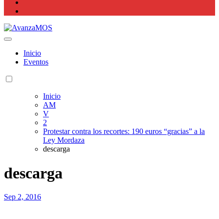
Actualidad La Rioja
Inicio
Eventos
Inicio
AM
V
2
Protestar contra los recortes: 190 euros “gracias” a la
Ley Mordaza
descarga
descarga
Sep 2, 2016