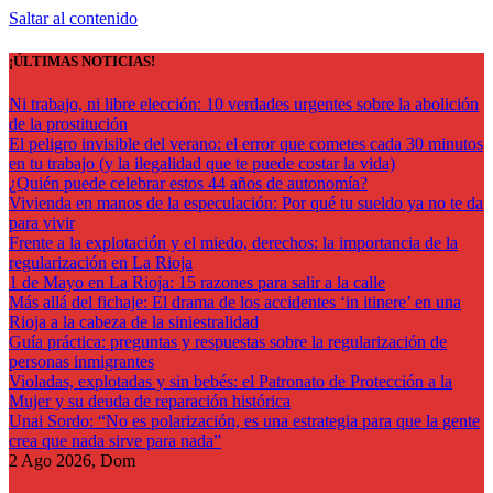
Saltar al contenido
¡ÚLTIMAS NOTICIAS!
Ni trabajo, ni libre elección: 10 verdades urgentes sobre la abolición
de la prostitución
El peligro invisible del verano: el error que cometes cada 30 minutos
en tu trabajo (y la ilegalidad que te puede costar la vida)
¿Quién puede celebrar estos 44 años de autonomía?
Vivienda en manos de la especulación: Por qué tu sueldo ya no te da
para vivir
Frente a la explotación y el miedo, derechos: la importancia de la
regularización en La Rioja
1 de Mayo en La Rioja: 15 razones para salir a la calle
Más allá del fichaje: El drama de los accidentes ‘in itinere’ en una
Rioja a la cabeza de la siniestralidad
Guía práctica: preguntas y respuestas sobre la regularización de
personas inmigrantes
Violadas, explotadas y sin bebés: el Patronato de Protección a la
Mujer y su deuda de reparación histórica
Unai Sordo: “No es polarización, es una estrategia para que la gente
crea que nada sirve para nada”
2
Ago 2026, Dom