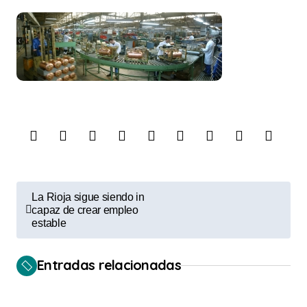
N
La Rioja sigue siendo in
a
capaz de crear empleo
estable
v
e
Entradas relacionadas
g
a