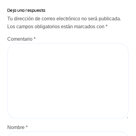
c
Deja una respuesta
i
Tu dirección de correo electrónico no será publicada.
Los campos obligatorios están marcados con
*
ó
n
Comentario
*
d
e
e
n
t
r
a
d
a
Nombre
*